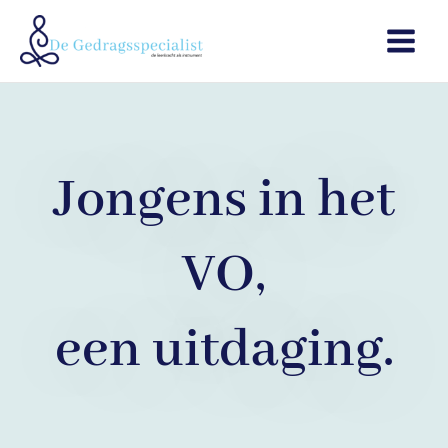
Ga
Main
naar
Menu
de
inhoud
Jongens in het
VO,
een uitdaging.