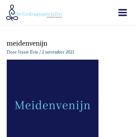
Ga
Main
naar
Menu
de
inhoud
meidenvenijn
Door
Jessie Evie
/
2 november 2021